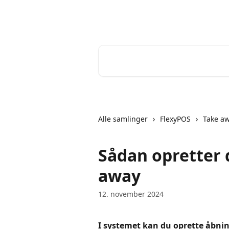
Spring videre til hovedindholdet
Help Desk
Søg efter artikler...
Alle samlinger
FlexyPOS
Take a
Sådan opretter 
away
12. november 2024
I systemet kan du oprette åbnin