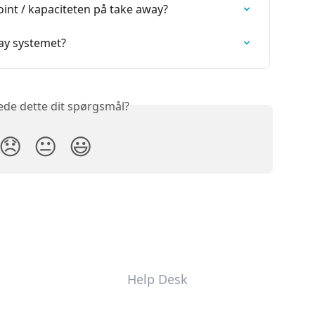
int / kapaciteten på take away?
ay systemet?
ede dette dit spørgsmål?
😞
😐
😃
Help Desk