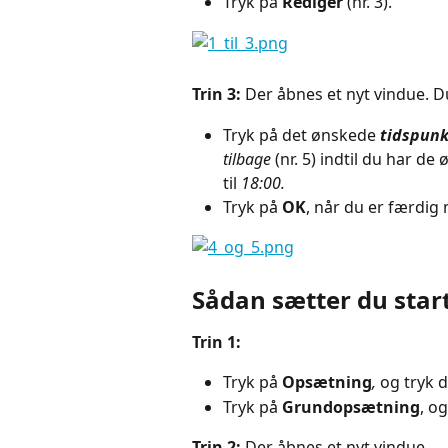
Tryk på 
Rediger 
(nr. 3).
Trin 3: 
Der åbnes et nyt vindue. D
Tryk på det ønskede 
tidspunk
tilbage
 (nr. 5) indtil du har de
til 
18:00.
Tryk på 
OK
, når du er færdig 
Sådan sætter du start
Trin 1:
Tryk på 
Opsætning
, 
og tryk d
Tryk på 
Grundopsætning
, o
Trin 2: 
Der åbnes et nyt vindue.