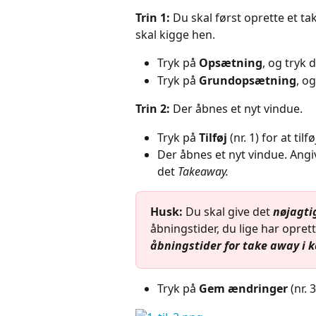
Trin 1: 
Du skal først oprette et t
skal kigge hen.
Tryk på 
Opsætning
, og tryk 
Tryk på 
Grundopsætning
, o
Trin 2: 
Der åbnes et nyt vindue.
Tryk på 
Tilføj 
(nr. 1) for at tilfø
Der åbnes et nyt vindue. Angi
det 
Takeaway.
Husk:
 Du skal give det 
nøjagti
åbningstider, du lige har oprett
åbningstider for take away i 
Tryk på 
Gem ændringer
 (nr. 3