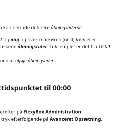
u kan herinde definere 
åbningstiderne.
t
 og 
dag
 og træk markøren (nr. 4) 
frem
 eller 
 ønskede 
åbningstider
.
 I eksemplet er det fra
 10:00
med at 
tilføje åbningstider
.
tidspunktet til 00:00
erefter på 
FlexyBox Administration
.
g tryk efterfølgende på 
Avanceret Opsætning
.