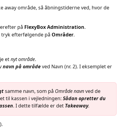
ake away område, så åbningstiderne ved, hvor de 
derefter på 
FlexyBox Administration
.
g tryk efterfølgende på 
Områder
.
je et 
nyt område
.
v 
navn på område
 ved Navn (nr. 2). I eksemplet er 
gt
 samme navn, som på 
Område navn
 ved de 
et til kassen i vejledningen: 
Sådan opretter du 
kassen
. I dette tilfælde er det 
Takeaway
.
).