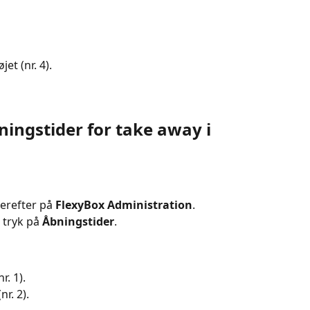
øjet (nr. 4).
ingstider for take away i 
derefter på 
FlexyBox Administration
.
 tryk på 
Åbningstider
.
nr. 1).
(nr. 2).