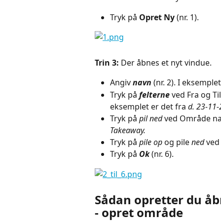
Tryk på 
Opret Ny
 (nr. 1).
Trin 3: 
Der åbnes et nyt vindue. 
Angiv 
navn
 (nr. 2). I eksemplet
Tryk på 
felterne
 ved Fra og Til
eksemplet er det fra 
d. 23-11-
Tryk på 
pil ned
 ved Område nav
Takeaway.
Tryk på 
pile op
 og pile 
ned
 ved
Tryk på 
Ok
(nr. 6).
Sådan opretter du åb
- opret område