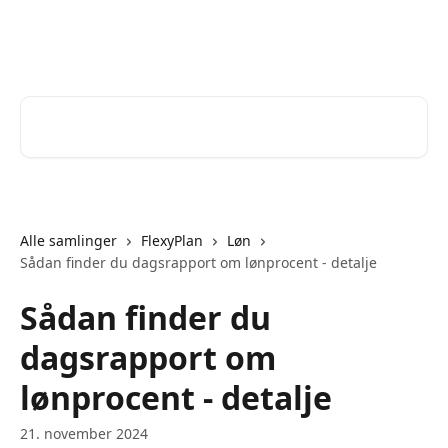
Spring videre til hovedindholdet
Help Desk
Søg efter artikler...
Alle samlinger
FlexyPlan
Løn
Sådan finder du dagsrapport om lønprocent - detalje
Sådan finder du
dagsrapport om
lønprocent - detalje
21. november 2024