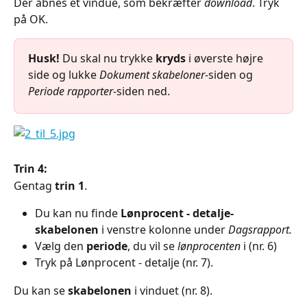
Der åbnes et vindue, som bekræfter 
download
. Tryk 
på OK.
Husk!
 Du skal nu trykke 
kryds
 i øverste højre 
side og lukke 
Dokument skabeloner
-siden og 
Periode rapporter
-siden ned.
Trin 4:
Gentag 
trin 1
.
Du kan nu finde 
Lønprocent - detalje-
skabelonen
 i venstre kolonne under 
Dagsrapport.
Vælg den 
periode
, du vil se 
lønprocenten
 i (nr. 6)
Tryk på Lønprocent - detalje
(nr. 7).
Du kan se
 skabelonen
 i vinduet (nr. 8).