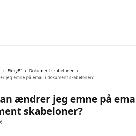
r
FlexyBI
Dokument skabeloner
r jeg emne på email i dokument skabeloner?
an ændrer jeg emne på emai
ent skabeloner?
26