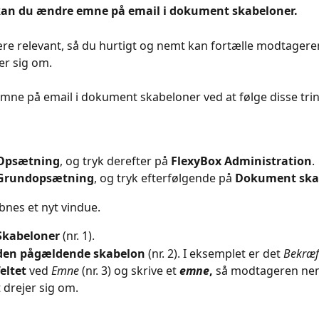
kan du ændre emne på email i dokument skabeloner.
re relevant, så du hurtigt og nemt kan fortælle modtagere
er sig om.
ne på email i dokument skabeloner ved at følge disse trin
Opsætning
, og tryk derefter på 
FlexyBox Administration
.
Grundopsætning
, og tryk efterfølgende på 
Dokument ska
bnes et nyt vindue.
Skabeloner 
(nr. 1).
den pågældende skabelon
 (nr. 2). I eksemplet er det 
Bekræf
feltet
 ved 
Emne
 (nr. 3) og skrive et 
emne
,
 så modtageren nem
 drejer sig om.