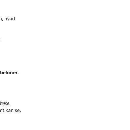
n, hvad 
:
beloner
.
telse
.
t kan se, 