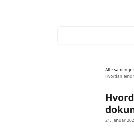
Spring videre til hovedindholdet
Help Desk
Søg efter artikler...
Alle samlinge
Hvordan ændre
Hvord
dokum
21. januar 20