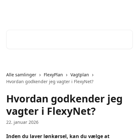
Spring videre til hovedindholdet
Help Desk
Søg efter artikler...
Alle samlinger
FlexyPlan
Vagtplan
Hvordan godkender jeg vagter i FlexyNet?
Hvordan godkender jeg
vagter i FlexyNet?
22. januar 2026
Inden du laver lønkørsel, kan du vælge at 