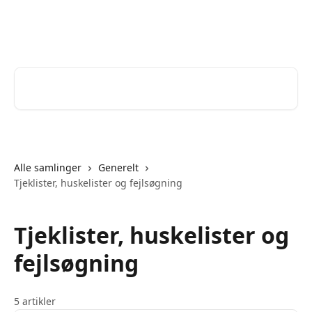
Spring videre til hovedindholdet
Help Desk
Søg efter artikler...
Alle samlinger
Generelt
Tjeklister, huskelister og fejlsøgning
Tjeklister, huskelister og
fejlsøgning
5 artikler