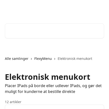
Spring videre til hovedindholdet
Help Desk
Søg efter artikler...
Alle samlinger
FlexyMenu
Elektronisk menukort
Elektronisk menukort
Placer IPads på borde eller udlever IPads, og gør det
muligt for kunderne at bestille direkte
12 artikler