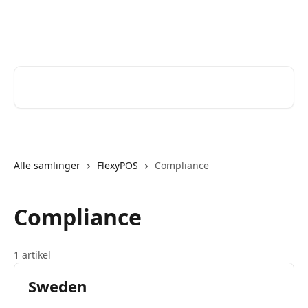
Spring videre til hovedindholdet
Help Desk
Søg efter artikler...
Alle samlinger
FlexyPOS
Compliance
Compliance
1 artikel
Sweden