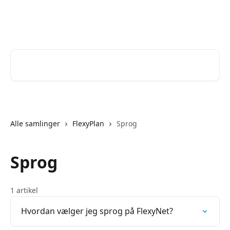
Spring videre til hovedindholdet
Help Desk
Søg efter artikler...
Alle samlinger
FlexyPlan
Sprog
Sprog
1 artikel
Hvordan vælger jeg sprog på FlexyNet?