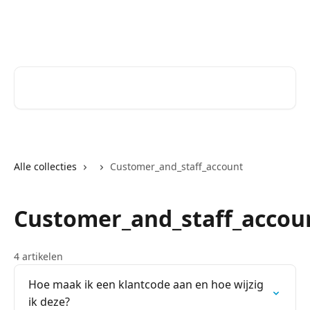
Naar de hoofdinhoud
Help Desk
Zoeken naar artikelen ...
Alle collecties
Customer_and_staff_account
Customer_and_staff_accou
4 artikelen
Hoe maak ik een klantcode aan en hoe wijzig
ik deze?