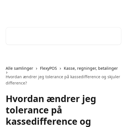
Spring videre til hovedindholdet
Help Desk
Søg efter artikler...
Alle samlinger
FlexyPOS
Kasse, regninger, betalinger
Hvordan ændrer jeg tolerance på kassedifference og skjuler
difference?
Hvordan ændrer jeg
tolerance på
kassedifference og