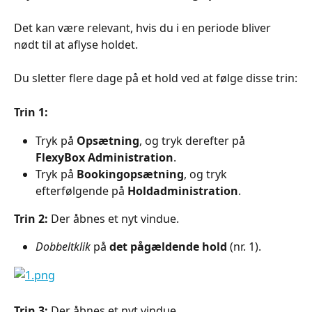
Det kan være relevant, hvis du i en periode bliver 
nødt til at aflyse holdet.
Du sletter flere dage på et hold ved at følge disse trin:
Trin 1:
Tryk på 
Opsætning
, og tryk derefter på 
FlexyBox Administration
.
Tryk på 
Bookingopsætning
, og tryk 
efterfølgende på 
Holdadministration
.
Trin 2:
 Der åbnes et nyt vindue.
Dobbeltklik
 på 
det pågældende hold
 (nr. 1).
Trin 3:
 Der åbnes et nyt vindue.