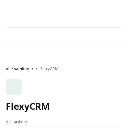
Spring videre til hovedindholdet
Help Desk
Søg efter artikler...
Alle samlinger
FlexyCRM
FlexyCRM
213 artikler