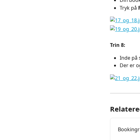
Din book
Tryk på 
Trin 8:
Inde på 
Der er og
Relatere
Bookingre