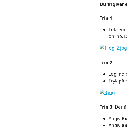
Du frigiver 
Trin 1:
I eksemp
online. D
Trin 2:
Log ind 
Tryk på 
Trin 3:
 Der å
Angiv 
Bo
Angiv 
an