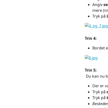
Angiv 
se
mere (nr.
Tryk på 
Trin 4:
Bordet er
Trin 5:
 Du kan nu 
Der er va
Tryk på 
Tryk på 
Beskede