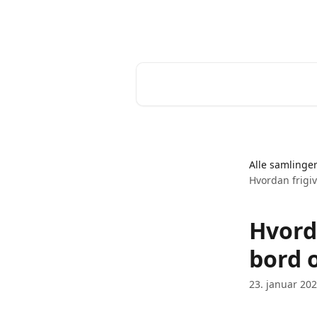
Spring videre til hovedindholdet
Help Desk
Søg efter artikler...
Alle samlinge
Hvordan frigi
Hvord
bord 
23. januar 20