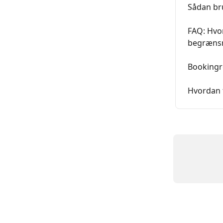
Sådan br
FAQ: Hvor
begrænsn
Bookingre
Hvordan 