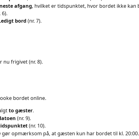
neste afgang
, hvilket er tidspunktet, hvor bordet ikke kan
 6).
Ledigt bord
 (nr. 7).
 nu frigivet (nr. 8).
booke bordet online.
lgt 
to gæster
.
datoen
 (nr. 9).
tidspunktet
 (nr. 10).
n
 gør opmærksom på, at gæsten kun har bordet til kl. 20:00.