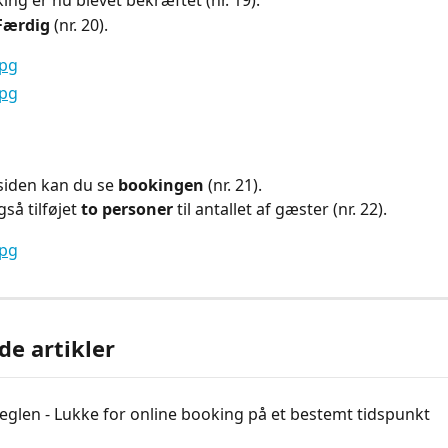
ing er nu blevet bekræftet (nr. 19).
Færdig
 (nr. 20).
siden kan du se 
bookingen
 (nr. 21).
så tilføjet 
to personer
 til antallet af gæster (nr. 22).
de artikler
glen - Lukke for online booking på et bestemt tidspunkt