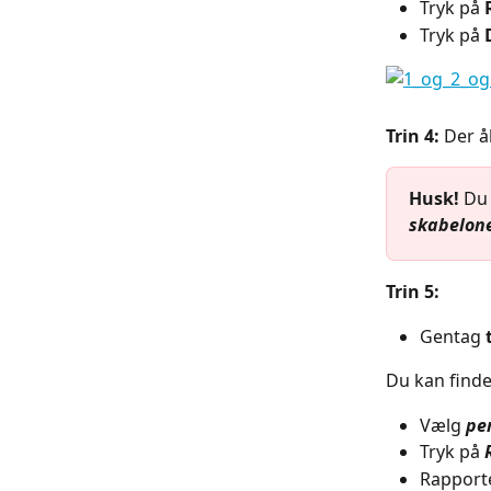
Tryk på 
Tryk på 
Trin 4: 
Der å
Husk!
 Du
skabelon
Trin 5:
Gentag 
Du kan finde
Vælg 
pe
Tryk på 
Rapporte