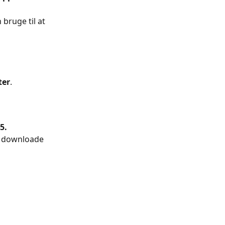
bruge til at 
ter
.
 5.
st downloade 