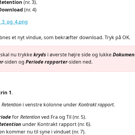
Retention 
(nr. 3).
Download 
(nr. 4)
bnes et nyt vindue, som bekræfter download. Tryk på OK
.
 skal nu trykke 
kryds
 i øverste højre side og lukke 
Dokument
er
-siden og 
Periode rapporter
-siden ned.
trin 1
.
 
Retention 
i venstre kolonne under 
Kontrakt rapport
.
riode
 for 
Retention
 ved Fra og Til (nr. 5).
Retention
 under Kontrakt rapport (nr. 6).
n kommer nu til syne i vinduet (nr. 7).