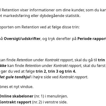
l Retention viser informationer om dine kunder, som du kan 
et markedsføring eller dybdegående statistik.
pporten om Retention ved at følge disse trin:
på 
Oversigt/udskrifter
, og tryk derefter på 
Periode rappor
kan finde 
Retention
 under 
Kontrakt rapport
, skal du gå til
 trin
ikke
 kan finde 
Retention
 under 
Kontrakt rapport
, skal du før
 gør du ved at følge
 trin 2, trin 3 og trin 4. 
det gule tandhjul
 i højre side ved 
Kontrakt rapport
.
bnes et nyt vindue.
Online skabeloner
 (nr. 1) i menulinjen.
Kontrakt rapport
 (nr. 2) i venstre side.