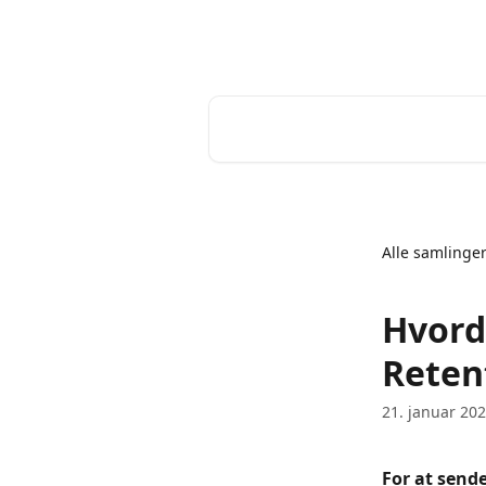
Spring videre til hovedindholdet
Help Desk
Søg efter artikler...
Alle samlinge
Hvord
Reten
21. januar 20
For at send