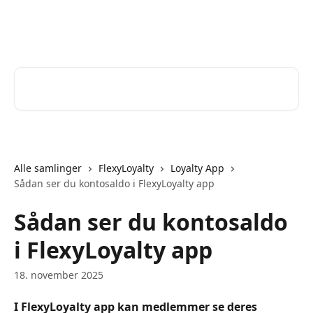
Spring videre til hovedindholdet
Help Desk
Søg efter artikler...
Alle samlinger
FlexyLoyalty
Loyalty App
Sådan ser du kontosaldo i FlexyLoyalty app
Sådan ser du kontosaldo
i FlexyLoyalty app
18. november 2025
I FlexyLoyalty app kan medlemmer se deres 