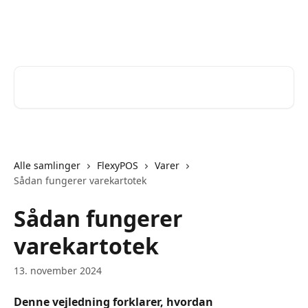
Spring videre til hovedindholdet
Help Desk
Søg efter artikler...
Alle samlinger
FlexyPOS
Varer
Sådan fungerer varekartotek
Sådan fungerer
varekartotek
13. november 2024
Denne vejledning forklarer, hvordan 