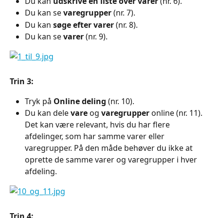
Du kan 
udskrive en liste over varer
 (nr. 6).
Du kan se 
varegrupper
 (nr. 7).
Du kan 
søge efter varer
 (nr. 8).
Du kan se 
varer
 (nr. 9).
Trin 3:
Tryk på 
Online deling
 (nr. 10).
Du kan dele 
vare
 og 
varegrupper
 online (nr. 11). 
Det kan være relevant, hvis du har flere 
afdelinger, som har samme varer eller 
varegrupper. På den måde behøver du ikke at 
oprette de samme varer og varegrupper i hver 
afdeling.
Trin 4: