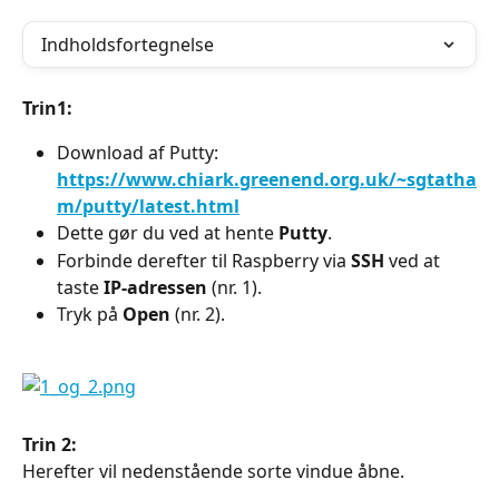
Indholdsfortegnelse
Trin1:
Download af Putty: 
https://www.chiark.greenend.org.uk/~sgtatha
m/putty/latest.html
Dette gør du ved at hente 
Putty
.
Forbinde derefter til Raspberry via 
SSH
 ved at 
taste 
IP-adressen
 (nr. 1).
Tryk på 
Open
 (nr. 2).
Trin 2:
Herefter vil nedenstående sorte vindue åbne.