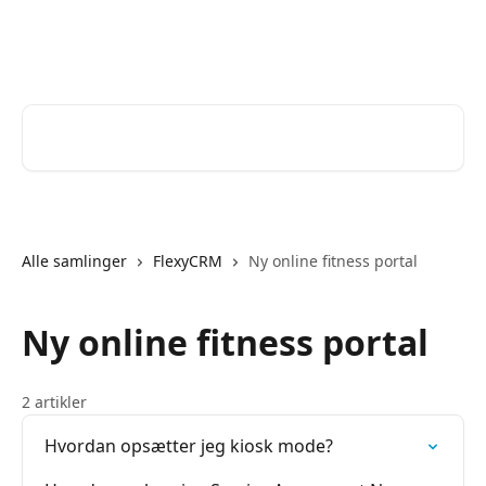
Spring videre til hovedindholdet
Help Desk
Søg efter artikler...
Alle samlinger
FlexyCRM
Ny online fitness portal
Ny online fitness portal
2 artikler
Hvordan opsætter jeg kiosk mode?