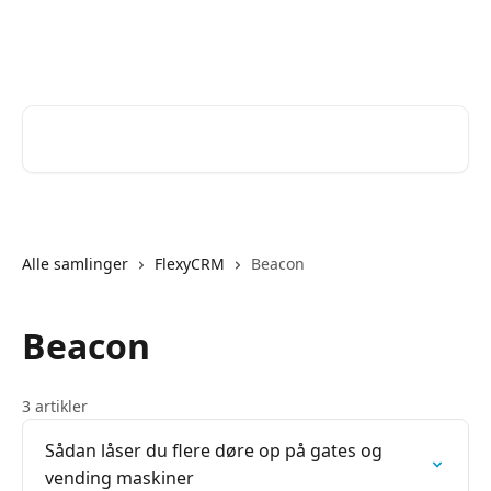
Spring videre til hovedindholdet
Help Desk
Søg efter artikler...
Alle samlinger
FlexyCRM
Beacon
Beacon
3 artikler
Sådan låser du flere døre op på gates og
vending maskiner