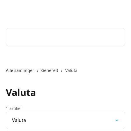
Spring videre til hovedindholdet
Help Desk
Søg efter artikler...
Alle samlinger
Generelt
Valuta
Valuta
1 artikel
Valuta