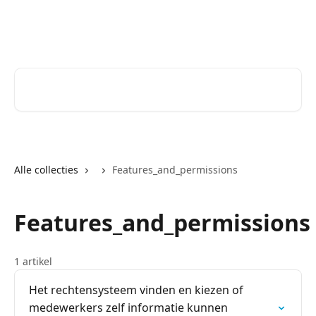
Naar de hoofdinhoud
Help Desk
Zoeken naar artikelen ...
Alle collecties
Features_and_permissions
Features_and_permissions
1 artikel
Het rechtensysteem vinden en kiezen of
medewerkers zelf informatie kunnen