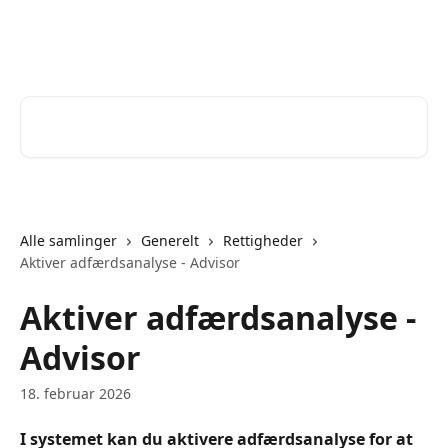
Spring videre til hovedindholdet
Help Desk
Søg efter artikler...
Alle samlinger
Generelt
Rettigheder
Aktiver adfærdsanalyse - Advisor
Aktiver adfærdsanalyse -
Advisor
18. februar 2026
I systemet kan du aktivere adfærdsanalyse for at 