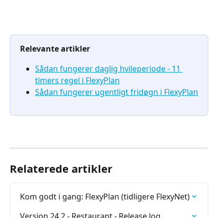
Relevante artikler
Sådan fungerer daglig hvileperiode - 11 
timers regel i FlexyPlan
Sådan fungerer ugentligt fridøgn i FlexyPlan
Relaterede artikler
Kom godt i gang: FlexyPlan (tidligere FlexyNet)
Version 24.2 - Restaurant - Release log