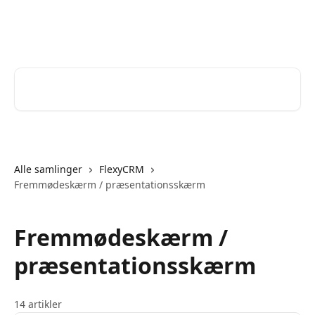
Spring videre til hovedindholdet
Help Desk
Søg efter artikler...
Alle samlinger
FlexyCRM
Fremmødeskærm / præsentationsskærm
Fremmødeskærm /
præsentationsskærm
14 artikler