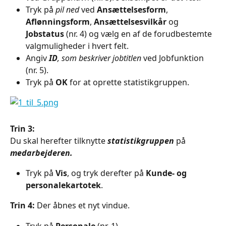
Tryk på 
pil ned
 ved 
Ansættelsesform
, 
Aflønningsform
, 
Ansættelsesvilkår
 og 
Jobstatus
 (nr. 4) og vælg en af de forudbestemte 
valgmuligheder i hvert felt.
Angiv 
ID
, som beskriver jobtitlen
 ved Jobfunktion 
(nr. 5).
Tryk på 
OK 
for at oprette statistikgruppen.
Trin 3:
Du skal herefter tilknytte 
statistikgruppen
 på 
medarbejderen.
Tryk på 
Vis
, og tryk derefter på 
Kunde- og 
personalekartotek
.
Trin 4:
 Der åbnes et nyt vindue.
Tryk på 
Personale 
(nr. 1).