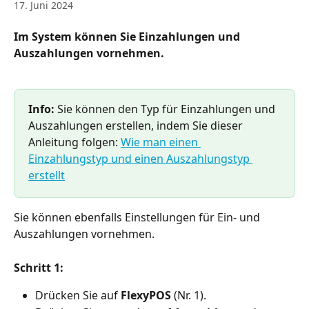
17. Juni 2024
Im System können Sie Einzahlungen und 
Auszahlungen vornehmen.
Info:
 Sie können den Typ für Einzahlungen und 
Auszahlungen erstellen, indem Sie dieser 
Anleitung folgen: 
Wie man einen 
Einzahlungstyp und einen Auszahlungstyp 
erstellt
Sie können ebenfalls Einstellungen für Ein- und 
Auszahlungen vornehmen.
Schritt 1:
Drücken Sie auf 
FlexyPOS 
(Nr. 1).