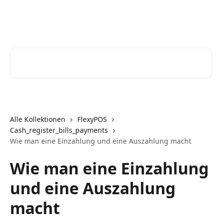
Zum Hauptinhalt springen
Help Desk
Nach Artikeln suchen …
Alle Kollektionen
FlexyPOS
Cash_register_bills_payments
Wie man eine Einzahlung und eine Auszahlung macht
Wie man eine Einzahlung
und eine Auszahlung
macht