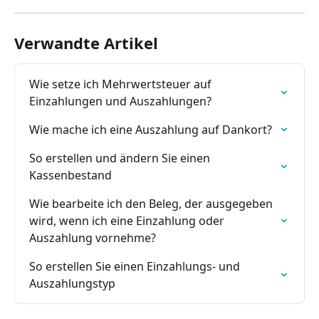
Verwandte Artikel
Wie setze ich Mehrwertsteuer auf 
Einzahlungen und Auszahlungen?
Wie mache ich eine Auszahlung auf Dankort?
So erstellen und ändern Sie einen 
Kassenbestand
Wie bearbeite ich den Beleg, der ausgegeben 
wird, wenn ich eine Einzahlung oder 
Auszahlung vornehme?
So erstellen Sie einen Einzahlungs- und 
Auszahlungstyp