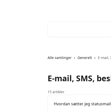
Spring videre til hovedindholdet
Help Desk
Søg efter artikler...
Alle samlinger
Generelt
E-mail,
E-mail, SMS, be
15 artikler
Hvordan sætter jeg statusmail