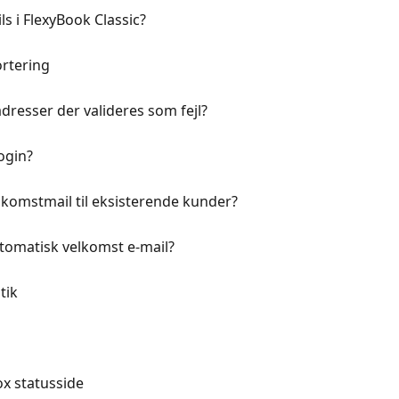
s i FlexyBook Classic?
rtering
dresser der valideres som fejl?
ogin?
lkomstmail til eksisterende kunder?
tomatisk velkomst e-mail?
tik
ox statusside