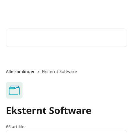
Spring videre til hovedindholdet
Help Desk
Søg efter artikler...
Alle samlinger
Eksternt Software
Eksternt Software
66 artikler