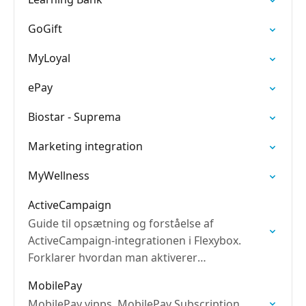
GoGift
MyLoyal
ePay
Biostar - Suprema
Marketing integration
MyWellness
ActiveCampaign
Guide til opsætning og forståelse af
ActiveCampaign-integrationen i Flexybox.
Forklarer hvordan man aktiverer
integrationen (ApiHost og ApiKey), og hvilke
MobilePay
kundedata der synkroniseres mellem
MobilePay vipps, MobilePay Subscription,